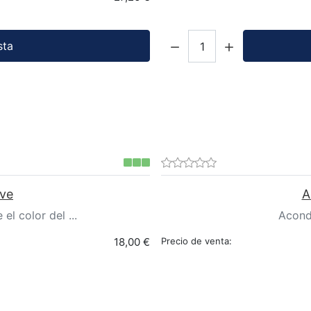
Cantidad:
sta
ive
A
l color del ...
Acond
18,00 €
Precio de venta: