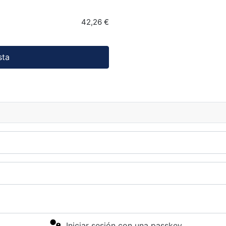
42,26 €
sta
Iniciar sesión con una passkey