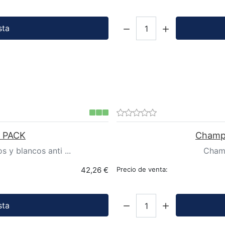
Cantidad:
sta
 PACK
Champú
 y blancos anti ...
Champ
42,26 €
Precio de venta:
Cantidad:
sta