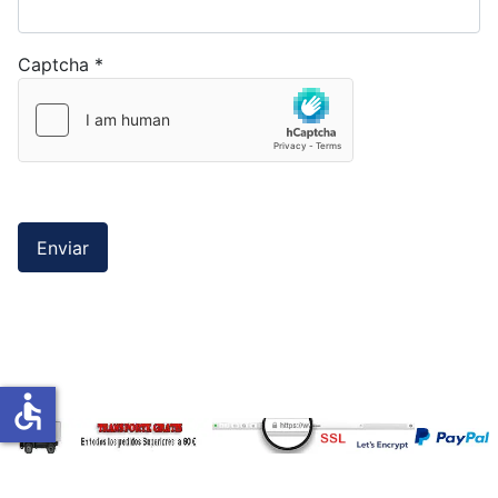
Captcha
*
Enviar
accessible